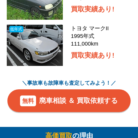
買取実績あり!
トヨタ マークII
低年式
1995
年式
111,000
km
買取実績あり!
＼事故車も故障車も査定してみよう！／
廃車相談 ＆ 買取依頼する
無料
高価買取
の理由