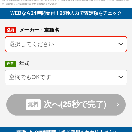
WEBなら24時間受付！
25秒入力で査定額をチェック
メーカー・車種名
必須
keyboard_arrow_down
年式
任意
keyboard_arrow_down
次へ(25秒で完了)
無料