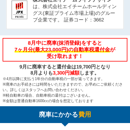
は、株式会社エイチームホールディン
グス(東証プライム市場上場)のグルー
プ企業です。 証券コード：3662
8
月中に廃車(抹消登録)をすると
7
ヶ月分
(最大23,000円)
の自動車税還付金
が
受け取れます！
9
月に廃車すると還付金は
19,700
円となり
8
月よりも
3,300
円減額
します。
※4月以降に支払う1年分の自動車税の一部が返ってきます。
※廃車のお手続きには時間をいただきますので、お早めにご依頼くださ
い。詳しくはスタッフへお問い合わせください。
※軽自動車の場合、自動車税の還付はございません。
※金額は普通自動車1600ccの場合を想定しております
廃車にかかる
費用