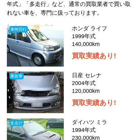
年式」「多走行」など、通常の買取業者で買い取
れない車を、専門に扱っております。
ホンダ ライフ
車検切れ
1999
年式
140,000
km
買取実績あり!
日産 セレナ
事故車
2004
年式
120,000
km
買取実績あり!
ダイハツ ミラ
多走行
1994
年式
230,000
km