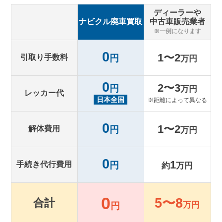
ディーラーや
ナビクル廃車買取
中古車販売業者
※一例になります
0
1〜2
引取り手数料
円
万円
0
2〜3
円
万円
レッカー代
日本全国
※距離によって異なる
0
1〜2
解体費用
円
万円
0
1
手続き代行費用
円
約
万円
0
5〜8
合計
万円
円